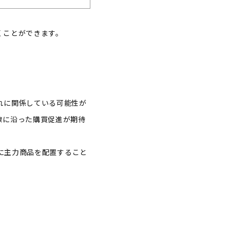
くことができます。
れに関係している可能性が
線に沿った購買促進が期待
さに主力商品を配置すること