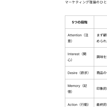
マーケティング理論のひと
5つの段階
Attention（注
まず顧
意）
められ
Interest（関
興味を
心）
Desire（欲求）
商品の
Memory（記
印象的
憶）
Action（行動）
最終的