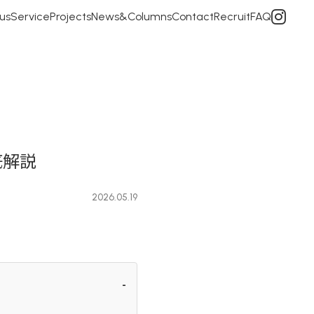
us
Service
Projects
News&Columns
Contact
Recruit
FAQ
底解説
2026.05.19