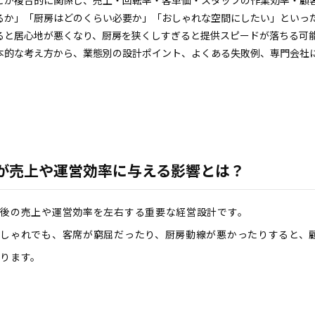
どが複合的に関係し、売上・回転率・客単価・スタッフの作業効率・顧
るか」「厨房はどのくらい必要か」「おしゃれな空間にしたい」といっ
ると居心地が悪くなり、厨房を狭くしすぎると提供スピードが落ちる可
本的な考え方から、業態別の設計ポイント、よくある失敗例、専門会社
が売上や運営効率に与える影響とは？
業後の売上や運営効率を左右する重要な経営設計です。
しゃれでも、客席が窮屈だったり、厨房動線が悪かったりすると、
ります。