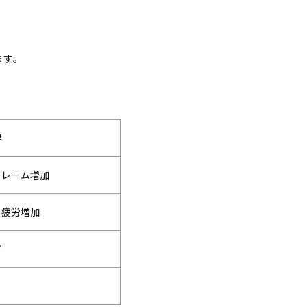
ます。
響
クレーム増加
・疲労増加
下