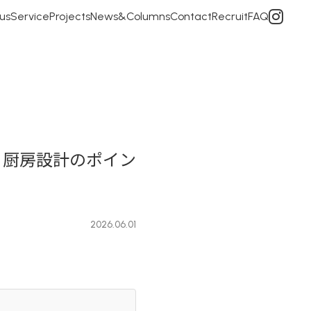
us
Service
Projects
News&Columns
Contact
Recruit
FAQ
・厨房設計のポイン
2026.06.01