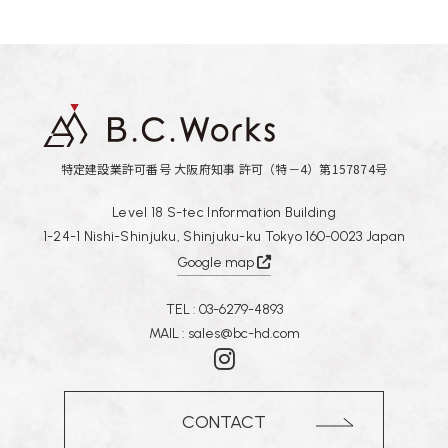
特定建設業許可番号 大阪府知事 許可（特－4）第157874号
Level 18 S-tec Information Building
1-24-1 Nishi-Shinjuku, Shinjuku-ku Tokyo 160-0023 Japan
Google map
TEL :
03-6279-4893
MAIL :
sales@bc-hd.com
CONTACT