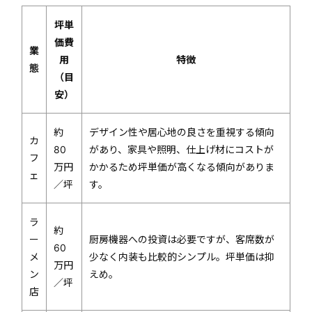
坪単
価費
業
用
特徴
態
（目
安）
約
デザイン性や居心地の良さを重視する傾向
カ
80
があり、家具や照明、仕上げ材にコストが
フ
万円
かかるため坪単価が高くなる傾向がありま
ェ
／坪
す。
ラ
約
ー
厨房機器への投資は必要ですが、客席数が
60
メ
少なく内装も比較的シンプル。坪単価は抑
万円
ン
えめ。
／坪
店