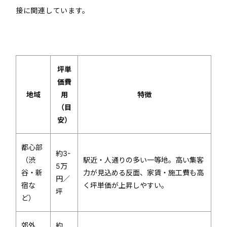
接に関連しています。
坪単
価費
地域
用
特徴
（目
安）
都心部
約3-
（渋
駅近・人通りの多い一等地。高い集客
5万
谷・新
力が見込める反面、家賃・施工費も高
円／
宿な
く坪単価が上昇しやすい。
坪
ど）
郊外
約