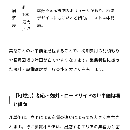
約
居
席数や厨房設備のボリュームがあり、内装
100
酒
デザインにもこだわる傾向。コストは中間
万円
屋
層。
／坪
業態ごとの坪単価を把握することで
、
初
期費用の見
積もり
や投資回収の計画が立てやすくなります
。
業態特性にあっ
た設計・設備選定
が、収益性を大きく左右します。
【地域別】都心・郊外・ロードサイドの坪単価相場
と傾向
坪単価は、立地による家賃の違いによっても大きく左右さ
れます。特に家賃坪単価は、出店するエリアの集客力と密