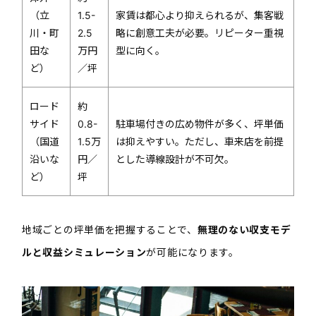
（立
1.5-
家賃は都心より抑えられるが、集客戦
川・町
2.5
略に創意工夫が必要。リピーター重視
田な
万円
型に向く。
ど）
／坪
ロード
約
サイド
0.8-
駐車場付きの広め物件が多く、坪単価
（国道
1.5万
は抑えやすい。ただし、車来店を前提
沿いな
円／
とした導線設計が不可欠。
ど）
坪
地域ごとの坪単価を把握することで、
無理のない収支モデ
ルと収益シミュレーション
が可能になります。