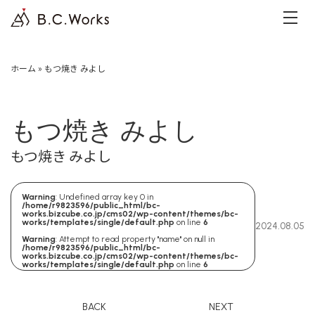
ホーム
»
もつ焼き みよし
もつ焼き みよし
もつ焼き みよし
Warning
: Undefined array key 0 in
/home/r9823596/public_html/bc-
works.bizcube.co.jp/cms02/wp-content/themes/bc-
works/templates/single/default.php
on line
6
2024.08.05
Warning
: Attempt to read property "name" on null in
/home/r9823596/public_html/bc-
works.bizcube.co.jp/cms02/wp-content/themes/bc-
works/templates/single/default.php
on line
6
BACK
NEXT