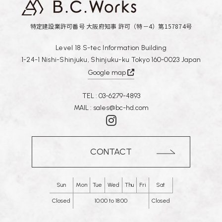
特定建設業許可番号 大阪府知事 許可（特－4）第157874号
Level 18 S-tec Information Building
1-24-1 Nishi-Shinjuku, Shinjuku-ku Tokyo 160-0023 Japan
Google map
TEL :
03-6279-4893
MAIL :
sales@bc-hd.com
CONTACT
Sun
Mon
Tue
Wed
Thu
Fri
Sat
Closed
10:00 to 18:00
Closed